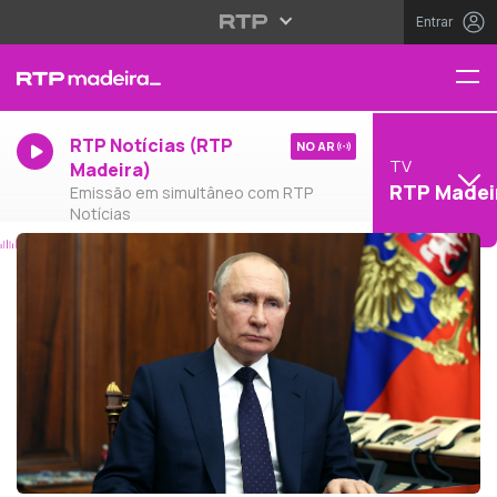
Entrar
RTP Notícias (RTP
NO AR
TV
Madeira)
RTP Madei
Emissão em simultâneo com RTP
Notícias