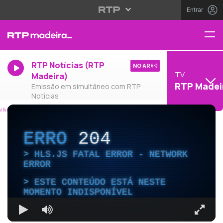
Entrar
RTP Notícias (RTP
NO AR
TV
Madeira)
RTP Madei
Emissão em simultâneo com RTP
Notícias
ERRO
204
HLS.JS FATAL ERROR - NETWORK
ERROR
ESTE CONTEÚDO ESTÁ NESTE
MOMENTO INDISPONÍVEL