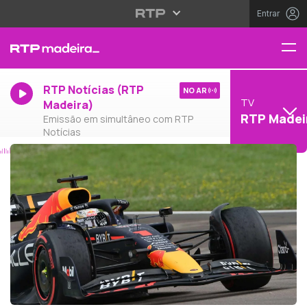
Entrar
RTP Notícias (RTP
NO AR
TV
Madeira)
RTP Madei
Emissão em simultâneo com RTP
Notícias