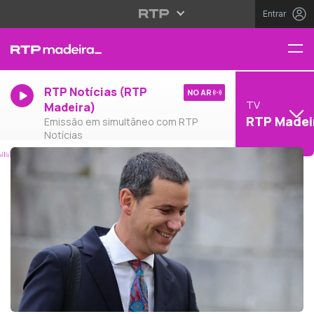
Entrar
RTP Notícias (RTP
NO AR
TV
Madeira)
RTP Madei
Emissão em simultâneo com RTP
Notícias