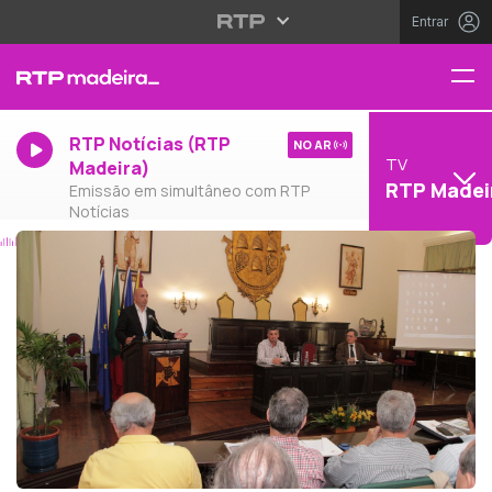
Entrar
RTP Notícias (RTP
NO AR
TV
Madeira)
RTP Madei
Emissão em simultâneo com RTP
Notícias