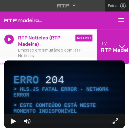
Entrar
RTP Notícias (RTP
NO AR
TV
Madeira)
RTP Madei
Emissão em simultâneo com RTP
Notícias
ERRO
204
HLS.JS FATAL ERROR - NETWORK
ERROR
ESTE CONTEÚDO ESTÁ NESTE
MOMENTO INDISPONÍVEL