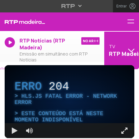
Entrar
RTP Notícias (RTP
NO AR
TV
Madeira)
RTP Madei
Emissão em simultâneo com RTP
Notícias
ERRO
204
HLS.JS FATAL ERROR - NETWORK
ERROR
ESTE CONTEÚDO ESTÁ NESTE
MOMENTO INDISPONÍVEL