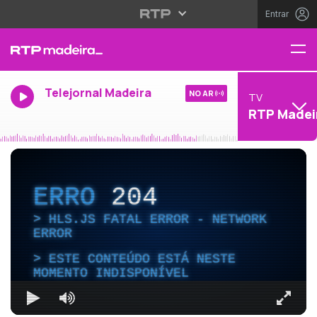
Entrar
Telejornal Madeira
NO AR
TV
RTP Madei
ERRO
204
HLS.JS FATAL ERROR - NETWORK
ERROR
ESTE CONTEÚDO ESTÁ NESTE
MOMENTO INDISPONÍVEL