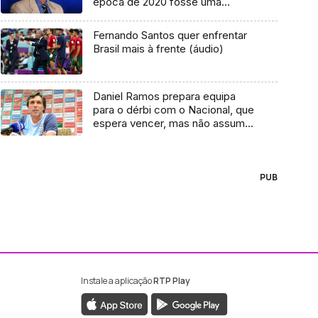
época de 2020 fosse uma
realidade e foi homologado o
campeonato
Fernando Santos quer enfrentar
Brasil mais à frente (áudio)
Daniel Ramos prepara equipa
para o dérbi com o Nacional, que
espera vencer, mas não assume
favoritismo
PUB
Instale a aplicação
RTP Play
ebook da RTP Madeira
nstagram da RTP Madeira