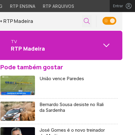
G
RTP ENSINA
RTP ARQUIVOS
Entrar
+ RTP Madeira
TV
RTP Madeira
Pode também gostar
União vence Paredes
Bernardo Sousa desiste no Rali
da Sardenha
José Gomes é o novo treinador