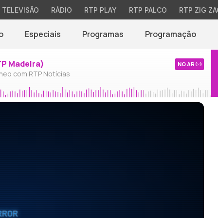
TELEVISÃO
RÁDIO
RTP PLAY
RTP PALCO
RTP ZIG ZA
o
Especiais
Programas
Programação
TP Madeira)
NO AR
neo com RTP Notícias
RROR