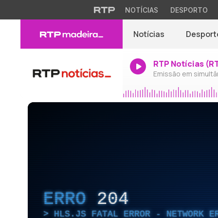
NOTÍCIAS
DESPORTO
Notícias
Desport
RTP Notícias (R
Emissão em simultâ
ERRO
204
HLS.JS FATAL ERROR - NETWORK E