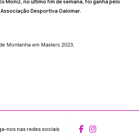
to Moniz, no último fim de semana, foi ganha pelo
da Associação Desportiva Galomar.
 de Montanha em Masters 2023.
Aceder ao Fac
Aceder ao I
ga-nos nas redes sociais