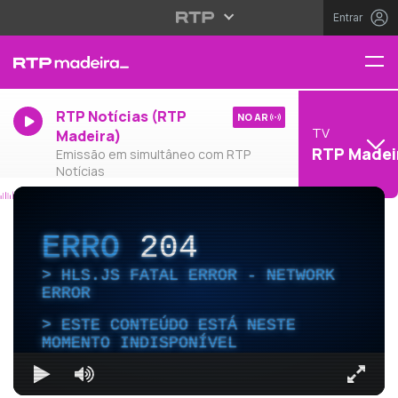
Entrar
RTP Notícias (RTP
NO AR
TV
Madeira)
RTP Madei
Emissão em simultâneo com RTP
Notícias
ERRO
204
HLS.JS FATAL ERROR - NETWORK
ERROR
ESTE CONTEÚDO ESTÁ NESTE
MOMENTO INDISPONÍVEL