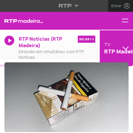
Entrar
RTP Notícias (RTP
NO AR
TV
Madeira)
RTP Madei
Emissão em simultâneo com RTP
Notícias