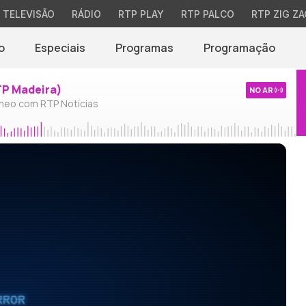
TELEVISÃO
RÁDIO
RTP PLAY
RTP PALCO
RTP ZIG ZA
o
Especiais
Programas
Programação
TP Madeira)
NO AR
neo com RTP Notícias
RROR