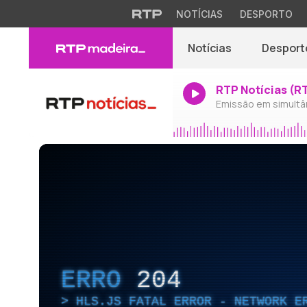
NOTÍCIAS
DESPORTO
Notícias
Desport
RTP Notícias (R
Emissão em simultâ
ERRO
204
HLS.JS FATAL ERROR - NETWORK E