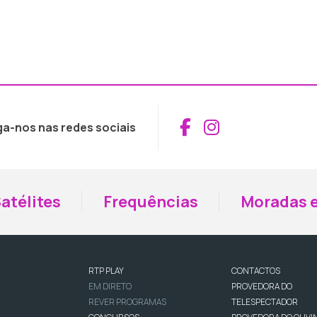
Aceder ao Fac
Aceder ao I
ga-nos nas redes sociais
atélites
Frequências
Moradas e
RTP PLAY
CONTACTOS
EM DIRETO
PROVEDORA DO
REVER PROGRAMAS
TELESPECTADOR