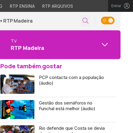
G
RTP ENSINA
RTP ARQUIVOS
Entrar
+ RTP Madeira
TV
RTP Madeira
Pode também gostar
PCP contacta com a população
(áudio)
Gestão dos semáforos no
Funchal está melhor (áudio)
Rio defende que Costa se devia