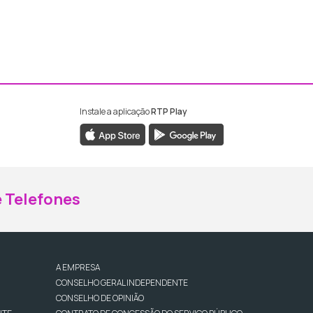
Instale a aplicação
RTP Play
ebook da RTP Madeira
nstagram da RTP Madeira
 Telefones
A EMPRESA
CONSELHO GERAL INDEPENDENTE
CONSELHO DE OPINIÃO