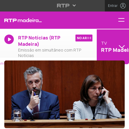
Entrar
RTP Notícias (RTP
NO AR
TV
Madeira)
RTP Madei
Emissão em simultâneo com RTP
Notícias