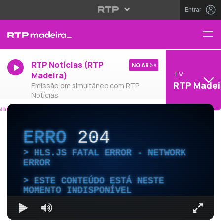
Entrar
RTP Notícias (RTP
NO AR
TV
Madeira)
RTP Madei
Emissão em simultâneo com RTP
Notícias
ERRO
204
HLS.JS FATAL ERROR - NETWORK
ERROR
ESTE CONTEÚDO ESTÁ NESTE
MOMENTO INDISPONÍVEL