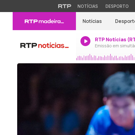
NOTÍCIAS
DESPORTO
Notícias
Desport
RTP Notícias (R
Emissão em simultâ