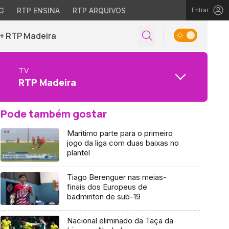
G
RTP ENSINA
RTP ARQUIVOS
Entrar
+ RTP Madeira
TV
RTP Madeira
Pode também gostar
Marítimo parte para o primeiro
jogo da liga com duas baixas no
plantel
Tiago Berenguer nas meias-
finais dos Europeus de
badminton de sub-19
Nacional eliminado da Taça da