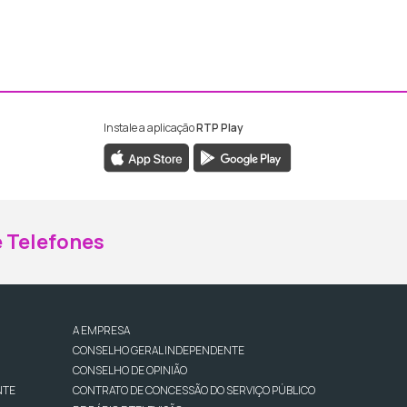
Instale a aplicação
RTP Play
ebook da RTP Madeira
nstagram da RTP Madeira
 Telefones
A EMPRESA
CONSELHO GERAL INDEPENDENTE
CONSELHO DE OPINIÃO
NTE
CONTRATO DE CONCESSÃO DO SERVIÇO PÚBLICO