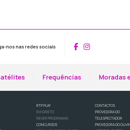
Aceder ao Fac
Aceder ao I
ga-nos nas redes sociais
atélites
Frequências
Moradas e
RTP PLAY
CONTACTOS
EM DIRETO
PROVEDORA DO
REVER PROGRAMAS
TELESPECTADOR
CONCURSOS
PROVEDORA DO OUVI