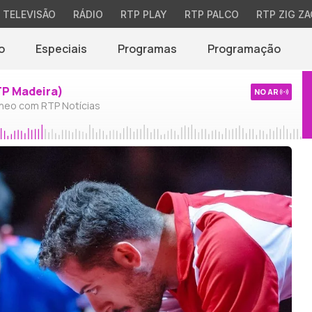
TELEVISÃO
RÁDIO
RTP PLAY
RTP PALCO
RTP ZIG ZA
o
Especiais
Programas
Programação
TP Madeira)
NO AR
neo com RTP Notícias