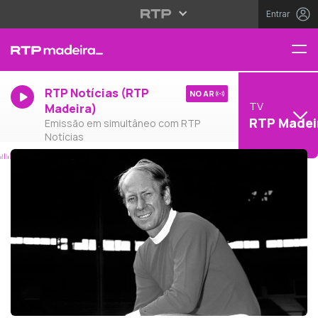
Entrar
RTP Notícias (RTP
NO AR
TV
Madeira)
RTP Madei
Emissão em simultâneo com RTP
Notícias