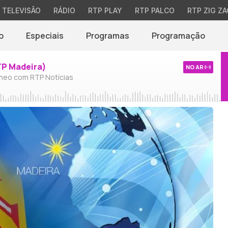
TELEVISÃO
RÁDIO
RTP PLAY
RTP PALCO
RTP ZIG ZA
o
Especiais
Programas
Programação
TP Madeira)
NO AR
neo com RTP Notícias