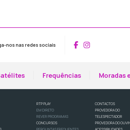
Aceder ao Fac
Aceder ao I
ga-nos nas redes sociais
atélites
Frequências
Moradas e
RTP PLAY
CONTACTOS
EM DIRETO
PROVEDORA DO
REVER PROGRAMAS
TELESPECTADOR
CONCURSOS
PROVEDORA DO OUVI
S
PERGUNTAS FREQUENTES
ACESSIBILIDADES