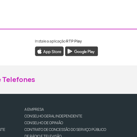
Instale a aplicação
RTP Play
ebook da RTP Madeira
nstagram da RTP Madeira
 Telefones
A EMPRESA
CONSELHO GERAL INDEPENDENTE
CONSELHO DE OPINIÃO
NTE
CONTRATO DE CONCESSÃO DO SERVIÇO PÚBLICO
DE RÁDIO E TELEVISÃO