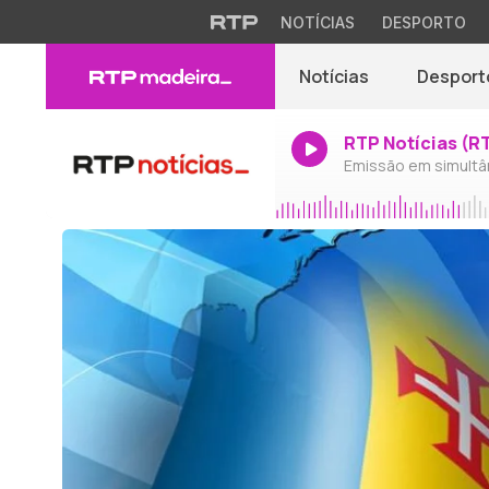
NOTÍCIAS
DESPORTO
Notícias
Desport
RTP Notícias (R
Emissão em simultâ