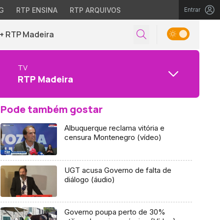
G
RTP ENSINA
RTP ARQUIVOS
Entrar
+ RTP Madeira
TV
RTP Madeira
Pode também gostar
Albuquerque reclama vitória e
censura Montenegro (vídeo)
UGT acusa Governo de falta de
diálogo (áudio)
Governo poupa perto de 30%