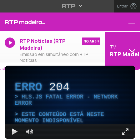
Entrar
RTP Notícias (RTP
NO AR
TV
Madeira)
RTP Madei
Emissão em simultâneo com RTP
Notícias
ERRO
204
HLS.JS FATAL ERROR - NETWORK
ERROR
ESTE CONTEÚDO ESTÁ NESTE
MOMENTO INDISPONÍVEL