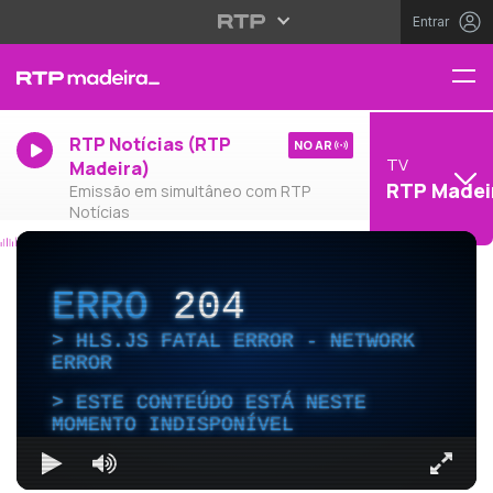
Entrar
RTP Notícias (RTP
NO AR
TV
Madeira)
RTP Madei
Emissão em simultâneo com RTP
Notícias
ERRO
204
HLS.JS FATAL ERROR - NETWORK
ERROR
ESTE CONTEÚDO ESTÁ NESTE
MOMENTO INDISPONÍVEL