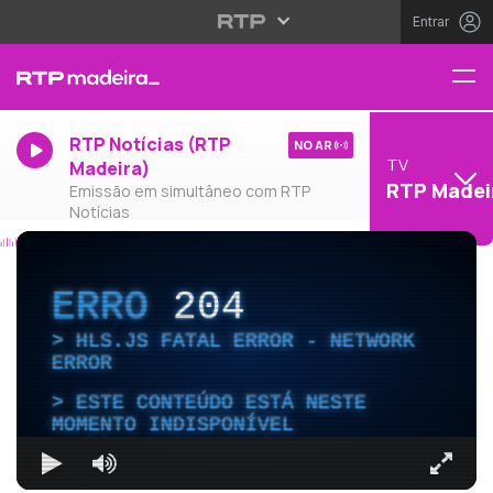
Entrar
RTP Notícias (RTP
NO AR
TV
Madeira)
RTP Madei
Emissão em simultâneo com RTP
Notícias
ERRO
204
HLS.JS FATAL ERROR - NETWORK
ERROR
ESTE CONTEÚDO ESTÁ NESTE
MOMENTO INDISPONÍVEL