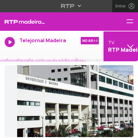
Entrar
Telejornal Madeira
NO AR
TV
RTP Madei