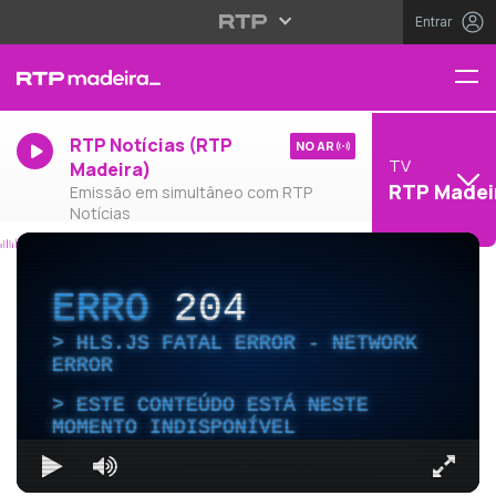
Entrar
RTP Notícias (RTP
NO AR
TV
Madeira)
RTP Madei
Emissão em simultâneo com RTP
Notícias
ERRO
204
HLS.JS FATAL ERROR - NETWORK
ERROR
ESTE CONTEÚDO ESTÁ NESTE
MOMENTO INDISPONÍVEL