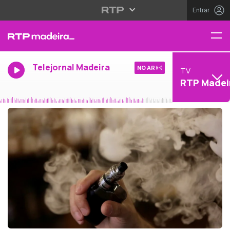
Entrar
Telejornal Madeira
NO AR
TV
RTP Madei