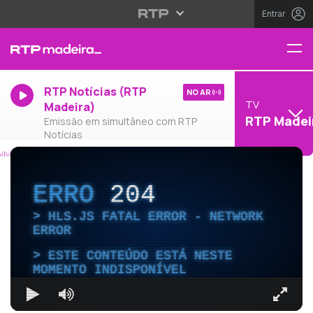
Entrar
RTP Notícias (RTP
NO AR
TV
Madeira)
RTP Madei
Emissão em simultâneo com RTP
Notícias
ERRO
204
HLS.JS FATAL ERROR - NETWORK
ERROR
ESTE CONTEÚDO ESTÁ NESTE
MOMENTO INDISPONÍVEL