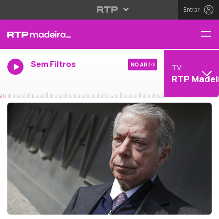
Entrar
Sem Filtros
NO AR
TV
RTP Madei