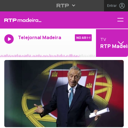
Entrar
Telejornal Madeira
NO AR
TV
RTP Madei