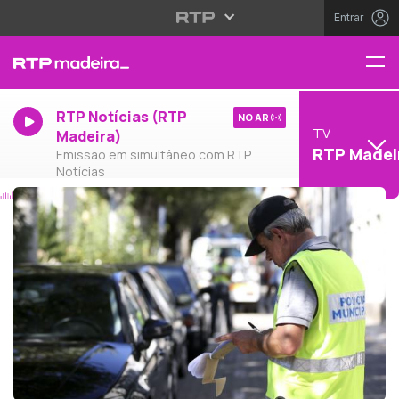
Entrar
RTP Notícias (RTP
NO AR
TV
Madeira)
RTP Madei
Emissão em simultâneo com RTP
Notícias