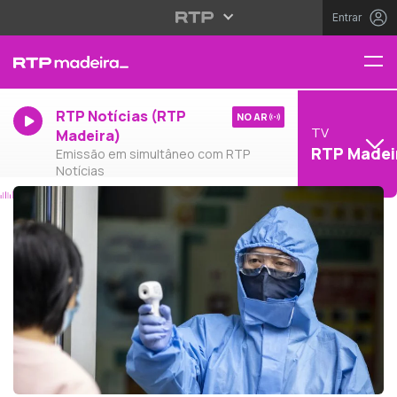
Entrar
RTP Notícias (RTP
NO AR
TV
Madeira)
RTP Madei
Emissão em simultâneo com RTP
Notícias