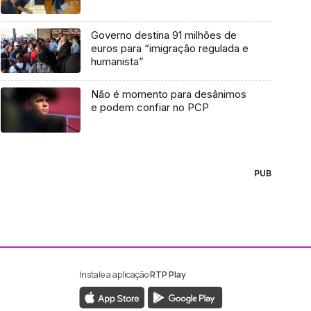
Governo destina 91 milhões de
euros para “imigração regulada e
humanista”
Não é momento para desânimos
e podem confiar no PCP
PUB
Instale a aplicação
RTP Play
ebook da RTP Madeira
nstagram da RTP Madeira