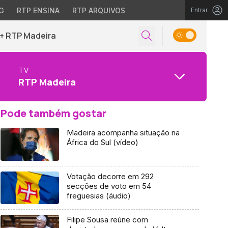
G
RTP ENSINA
RTP ARQUIVOS
Entrar
+ RTP Madeira
TV
RTP Madeira
Pode também gostar
Madeira acompanha situação na
África do Sul (vídeo)
Votação decorre em 292
secções de voto em 54
freguesias (áudio)
Filipe Sousa reúne com