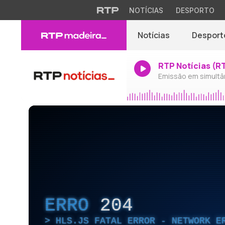
NOTÍCIAS
DESPORTO
Notícias
Desport
RTP Notícias (R
Emissão em simultâ
ERRO
204
HLS.JS FATAL ERROR - NETWORK E