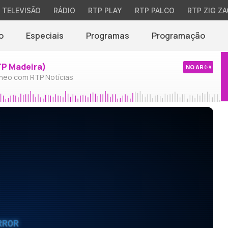
TELEVISÃO
RÁDIO
RTP PLAY
RTP PALCO
RTP ZIG ZA
o
Especiais
Programas
Programação
TP Madeira)
NO AR
neo com RTP Notícias
RROR