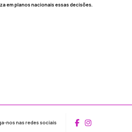
za em planos nacionais essas decisões.
Aceder ao Fac
Aceder ao I
ga-nos nas redes sociais