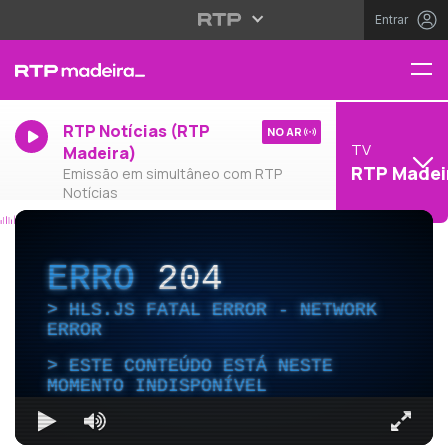
Entrar
RTP Notícias (RTP
NO AR
TV
Madeira)
RTP Madei
Emissão em simultâneo com RTP
Notícias
ERRO
204
HLS.JS FATAL ERROR - NETWORK
ERROR
ESTE CONTEÚDO ESTÁ NESTE
MOMENTO INDISPONÍVEL