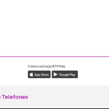
Instale a aplicação
RTP Play
ebook da RTP Madeira
nstagram da RTP Madeira
 Telefones