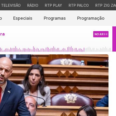
TELEVISÃO
RÁDIO
RTP PLAY
RTP PALCO
RTP ZIG ZA
o
Especiais
Programas
Programação
ira
NO AR