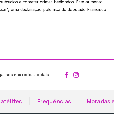
e subsídios e cometer crimes hediondos. Este aumento
assar”, uma declaração polémica do deputado Francisco
Aceder ao Fac
Aceder ao I
ga-nos nas redes sociais
atélites
Frequências
Moradas e