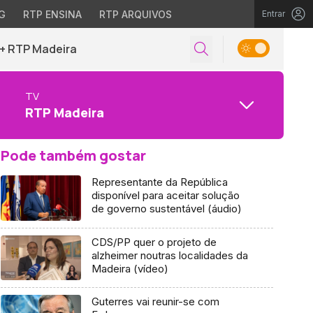
G
RTP ENSINA
RTP ARQUIVOS
Entrar
+ RTP Madeira
TV
RTP Madeira
Pode também gostar
Representante da República
disponível para aceitar solução
de governo sustentável (áudio)
CDS/PP quer o projeto de
alzheimer noutras localidades da
Madeira (vídeo)
Guterres vai reunir-se com