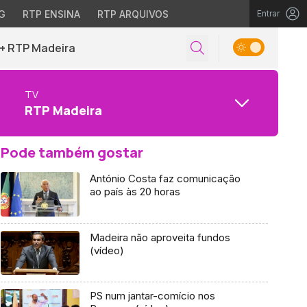
G
RTP ENSINA
RTP ARQUIVOS
Entrar
+ RTP Madeira
TV
RTP Madeira
Pode também gostar
António Costa faz comunicação
ao país às 20 horas
Madeira não aproveita fundos
(vídeo)
PS num jantar-comício nos