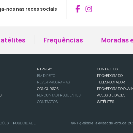
Aceder ao Fac
Aceder ao I
ga-nos nas redes sociais
atélites
Frequências
Moradas e
RTP PLAY
CONTACTOS
EM DIRETO
PROVEDORA DO
REVER PROGRAMAS
TELESPECTADOR
CONCURSOS
PROVEDORA DO OUVI
S
PERGUNTAS FREQUENTES
ACESSIBILIDADES
CONTACTOS
SATÉLITES
IÇÕES
PUBLICIDADE
© RTP, Rádio e Televisão de Portugal 2
|