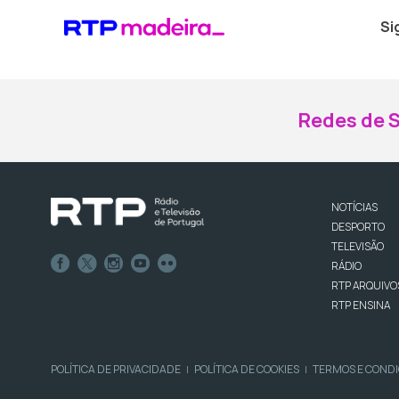
Si
Redes de S
NOTÍCIAS
DESPORTO
TELEVISÃO
RÁDIO
RTP ARQUIVO
RTP ENSINA
POLÍTICA DE PRIVACIDADE
POLÍTICA DE COOKIES
TERMOS E COND
|
|