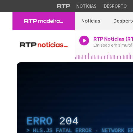
NOTÍCIAS
DESPORTO
Notícias
Desport
RTP Notícias (R
Emissão em simultâ
ERRO
204
HLS.JS FATAL ERROR - NETWORK E