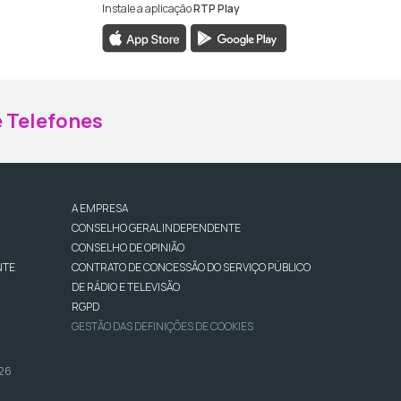
Instale a aplicação
RTP Play
ebook da RTP Madeira
nstagram da RTP Madeira
 Telefones
A EMPRESA
CONSELHO GERAL INDEPENDENTE
CONSELHO DE OPINIÃO
NTE
CONTRATO DE CONCESSÃO DO SERVIÇO PÚBLICO
DE RÁDIO E TELEVISÃO
RGPD
GESTÃO DAS DEFINIÇÕES DE COOKIES
026