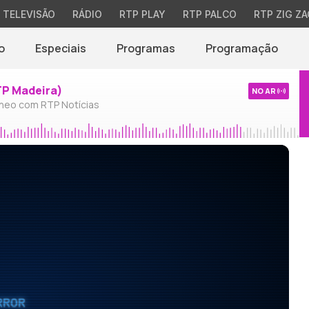
TELEVISÃO
RÁDIO
RTP PLAY
RTP PALCO
RTP ZIG ZA
o
Especiais
Programas
Programação
TP Madeira)
NO AR
neo com RTP Notícias
RROR