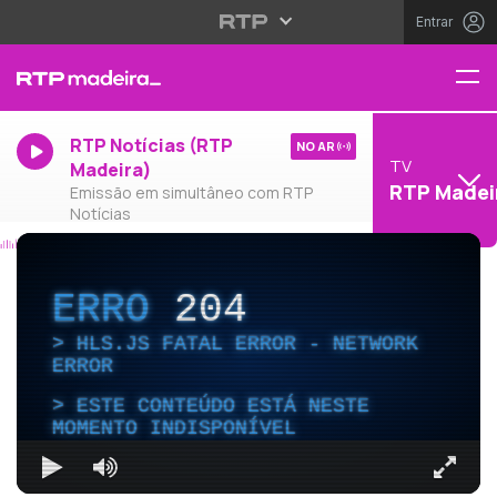
Entrar
RTP Notícias (RTP
NO AR
TV
Madeira)
RTP Madei
Emissão em simultâneo com RTP
Notícias
ERRO
204
HLS.JS FATAL ERROR - NETWORK
ERROR
ESTE CONTEÚDO ESTÁ NESTE
MOMENTO INDISPONÍVEL