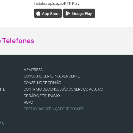
Instale a aplicação
RTP Play
ebook da RTP Madeira
nstagram da RTP Madeira
 Telefones
A EMPRESA
CONSELHO GERAL INDEPENDENTE
CONSELHO DE OPINIÃO
NTE
CONTRATO DE CONCESSÃO DO SERVIÇO PÚBLICO
DE RÁDIO E TELEVISÃO
RGPD
GESTÃO DAS DEFINIÇÕES DE COOKIES
026