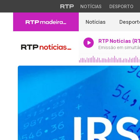
NOTÍCIAS
DESPORTO
Notícias
Desport
RTP Notícias (R
Emissão em simultâ