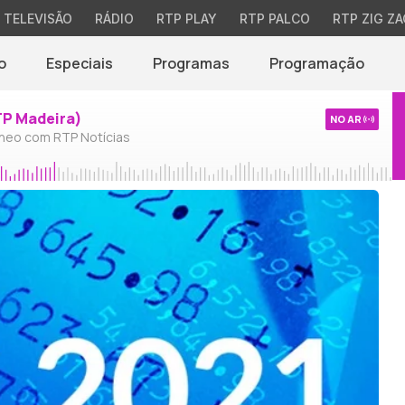
TELEVISÃO
RÁDIO
RTP PLAY
RTP PALCO
RTP ZIG ZA
o
Especiais
Programas
Programação
TP Madeira)
NO AR
neo com RTP Notícias