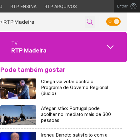
G
RTP ENSINA
RTP ARQUIVOS
Entrar
+ RTP Madeira
TV
RTP Madeira
Pode também gostar
Chega vai votar contra o
Programa de Governo Regional
(áudio)
Afeganistão: Portugal pode
acolher no imediato mais de 300
pessoas
Ireneu Barreto satisfeito com a