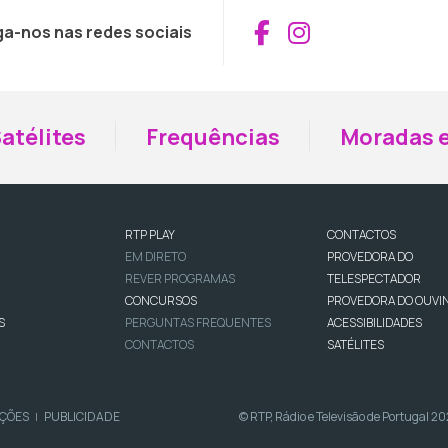
Aceder ao Fac
Aceder ao I
ga-nos nas redes sociais
atélites
Frequências
Moradas e
RTP PLAY
CONTACTOS
EM DIRETO
PROVEDORA DO
REVER PROGRAMAS
TELESPECTADOR
CONCURSOS
PROVEDORA DO OUVI
S
PERGUNTAS FREQUENTES
ACESSIBILIDADES
CONTACTOS
SATÉLITES
IÇÕES
PUBLICIDADE
© RTP, Rádio e Televisão de Portugal 2
|