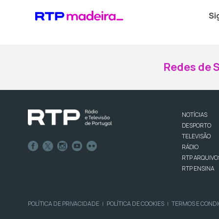
Si
Redes de S
NOTÍCIAS
DESPORTO
TELEVISÃO
RÁDIO
RTP ARQUIVO
RTP ENSINA
POLÍTICA DE PRIVACIDADE
POLÍTICA DE COOKIES
TERMOS E COND
|
|