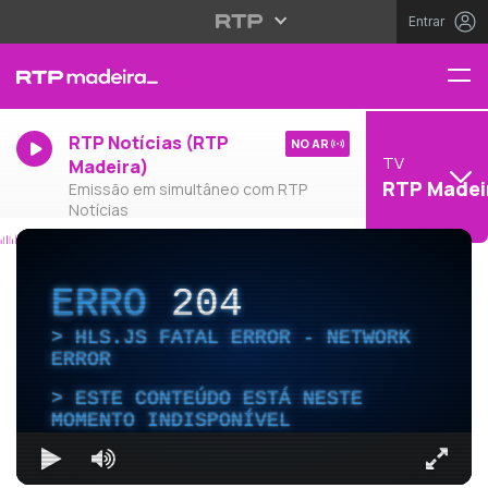
Entrar
RTP Notícias (RTP
NO AR
TV
Madeira)
RTP Madei
Emissão em simultâneo com RTP
Notícias
ERRO
204
HLS.JS FATAL ERROR - NETWORK
ERROR
ESTE CONTEÚDO ESTÁ NESTE
MOMENTO INDISPONÍVEL