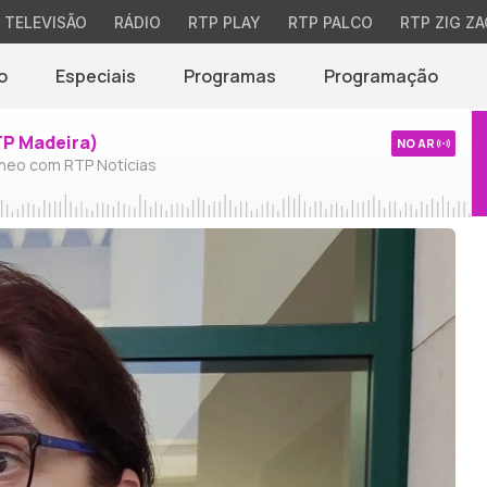
TELEVISÃO
RÁDIO
RTP PLAY
RTP PALCO
RTP ZIG ZA
o
Especiais
Programas
Programação
TP Madeira)
NO AR
neo com RTP Notícias