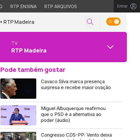
G
RTP ENSINA
RTP ARQUIVOS
Entrar
+ RTP Madeira
TV
RTP Madeira
Pode também gostar
Cavaco Silva marca presença
surpresa e recebe maior ovação
Miguel Albuquerque reafirmou
que o PSD é a alternativa ao
poder (áudio)
Congresso CDS-PP: Vento deixa