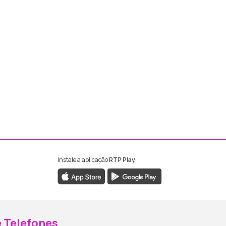
Instale a aplicação
RTP Play
ebook da RTP Madeira
nstagram da RTP Madeira
 Telefones