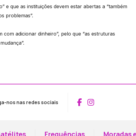
” e que as instituições devem estar abertas a “também
os problemas”.
 com adicionar dinheiro”, pelo que “as estruturas
 mudança”.
Aceder ao Fac
Aceder ao I
ga-nos nas redes sociais
atélites
Frequências
Moradas e