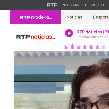
NOTÍCIAS
DESPORTO
Notícias
Desport
RTP Notícias (R
Emissão em simultâ