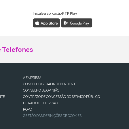
Instale a aplicação
RTP Play
ebook da RTP Madeira
nstagram da RTP Madeira
 Telefones
A EMPRESA
CONSELHO GERAL INDEPENDENTE
CONSELHO DE OPINIÃO
NTE
CONTRATO DE CONCESSÃO DO SERVIÇO PÚBLICO
DE RÁDIO E TELEVISÃO
RGPD
GESTÃO DAS DEFINIÇÕES DE COOKIES