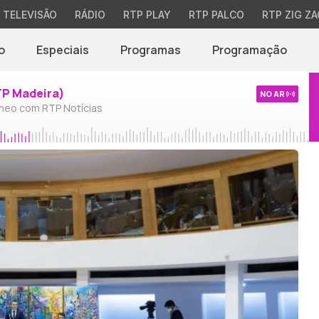
TELEVISÃO
RÁDIO
RTP PLAY
RTP PALCO
RTP ZIG ZA
o
Especiais
Programas
Programação
TP Madeira)
NO AR
neo com RTP Notícias