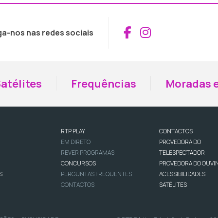
Aceder ao Fac
Aceder ao I
ga-nos nas redes sociais
atélites
Frequências
Moradas e
RTP PLAY
CONTACTOS
EM DIRETO
PROVEDORA DO
REVER PROGRAMAS
TELESPECTADOR
CONCURSOS
PROVEDORA DO OUVI
S
PERGUNTAS FREQUENTES
ACESSIBILIDADES
CONTACTOS
SATÉLITES