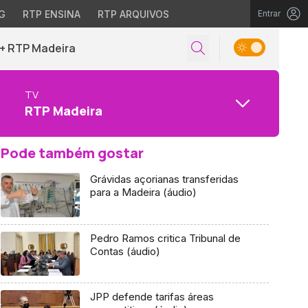
G
RTP ENSINA
RTP ARQUIVOS
Entrar
+ RTP Madeira
TV
RTP Madeira
Pode também gostar
Grávidas açorianas transferidas
para a Madeira (áudio)
Pedro Ramos critica Tribunal de
Contas (áudio)
JPP defende tarifas áreas