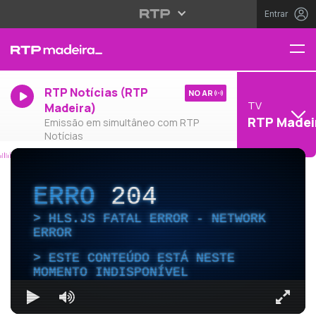
Entrar
RTP Notícias (RTP
NO AR
TV
Madeira)
RTP Madei
Emissão em simultâneo com RTP
Notícias
ERRO
204
HLS.JS FATAL ERROR - NETWORK
ERROR
ESTE CONTEÚDO ESTÁ NESTE
MOMENTO INDISPONÍVEL