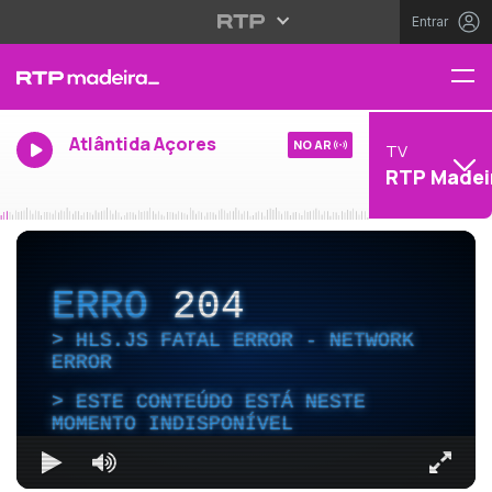
Entrar
Atlântida Açores
NO AR
TV
RTP Madei
ERRO
204
HLS.JS FATAL ERROR - NETWORK
ERROR
ESTE CONTEÚDO ESTÁ NESTE
MOMENTO INDISPONÍVEL