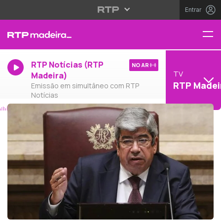
Entrar
RTP Notícias (RTP
NO AR
TV
Madeira)
RTP Madei
Emissão em simultâneo com RTP
Notícias