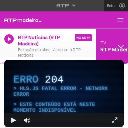
Entrar
RTP Notícias (RTP
NO AR
TV
Madeira)
RTP Madei
Emissão em simultâneo com RTP
Notícias
ERRO
204
HLS.JS FATAL ERROR - NETWORK
ERROR
ESTE CONTEÚDO ESTÁ NESTE
MOMENTO INDISPONÍVEL