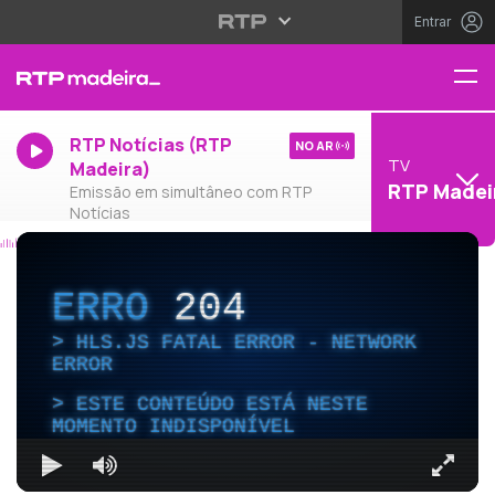
Entrar
RTP Notícias (RTP
NO AR
TV
Madeira)
RTP Madei
Emissão em simultâneo com RTP
Notícias
ERRO
204
HLS.JS FATAL ERROR - NETWORK
ERROR
ESTE CONTEÚDO ESTÁ NESTE
MOMENTO INDISPONÍVEL