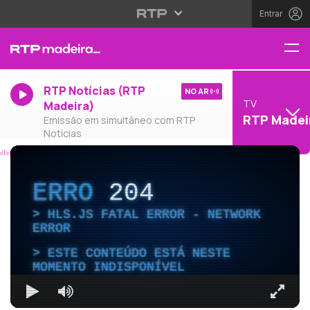
Entrar
RTP Notícias (RTP
NO AR
TV
Madeira)
RTP Madei
Emissão em simultâneo com RTP
Notícias
ERRO
204
HLS.JS FATAL ERROR - NETWORK
ERROR
ESTE CONTEÚDO ESTÁ NESTE
MOMENTO INDISPONÍVEL