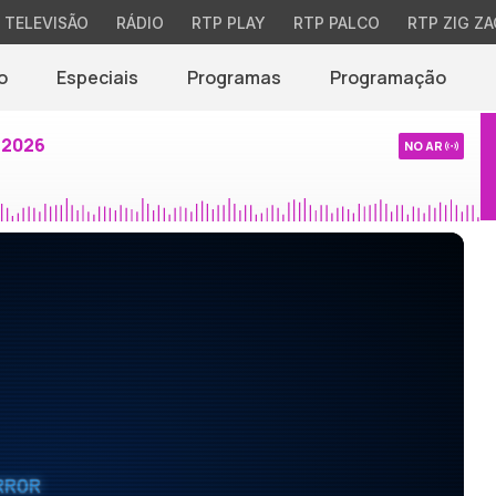
TELEVISÃO
RÁDIO
RTP PLAY
RTP PALCO
RTP ZIG ZA
o
Especiais
Programas
Programação
 2026
NO AR
RROR