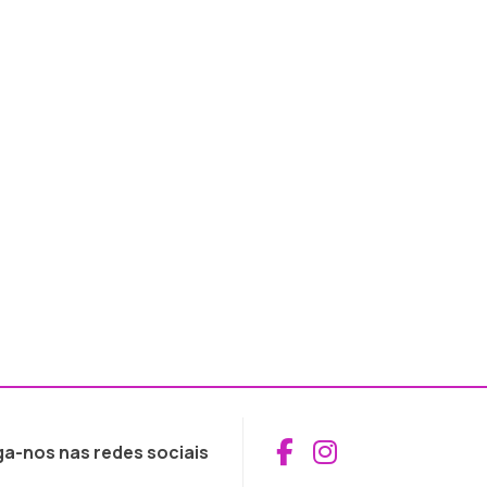
Aceder ao Fac
Aceder ao I
ga-nos nas redes sociais