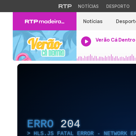
NOTÍCIAS
DESPORTO
Notícias
Desport
Verão Cá Dentro
ERRO
204
HLS.JS FATAL ERROR - NETWORK E