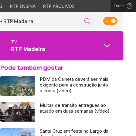
G
RTP ENSINA
RTP ARQUIVOS
Entrar
+ RTP Madeira
TV
RTP Madeira
Pode também gostar
PDM da Calheta deverá ser mais
exigente para a construção junto
à costa (vídeo)
Multas de trânsito entregues ao
atuado em duas semanas (vídeo)
Santa Cruz em festa no Largo da