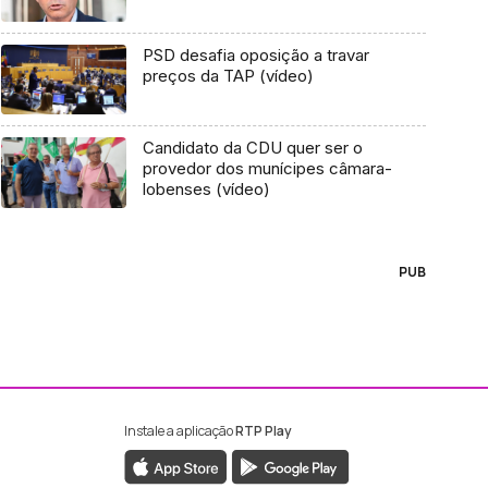
PSD desafia oposição a travar
preços da TAP (vídeo)
Candidato da CDU quer ser o
provedor dos munícipes câmara-
lobenses (vídeo)
PUB
Instale a aplicação
RTP Play
ebook da RTP Madeira
nstagram da RTP Madeira