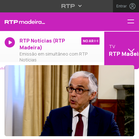
Entrar
RTP Notícias (RTP
NO AR
TV
Madeira)
RTP Madei
Emissão em simultâneo com RTP
Notícias