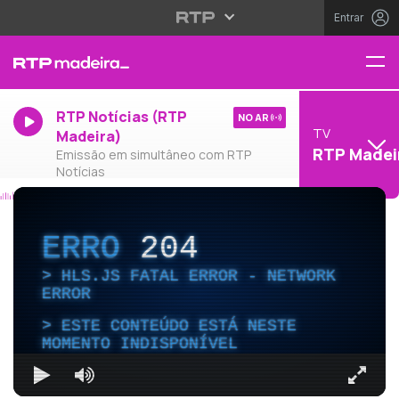
Entrar
RTP Notícias (RTP
NO AR
TV
Madeira)
RTP Madei
Emissão em simultâneo com RTP
Notícias
ERRO
204
HLS.JS FATAL ERROR - NETWORK
ERROR
ESTE CONTEÚDO ESTÁ NESTE
MOMENTO INDISPONÍVEL