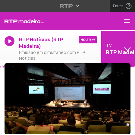
Entrar
RTP Notícias (RTP
NO AR
TV
Madeira)
RTP Madei
Emissão em simultâneo com RTP
Notícias