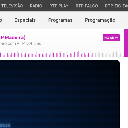
TELEVISÃO
RÁDIO
RTP PLAY
RTP PALCO
RTP ZIG ZA
o
Especiais
Programas
Programação
TP Madeira)
NO AR
neo com RTP Notícias
RROR