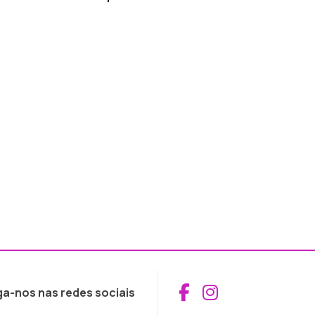
Aceder ao Fac
Aceder ao I
ga-nos nas redes sociais