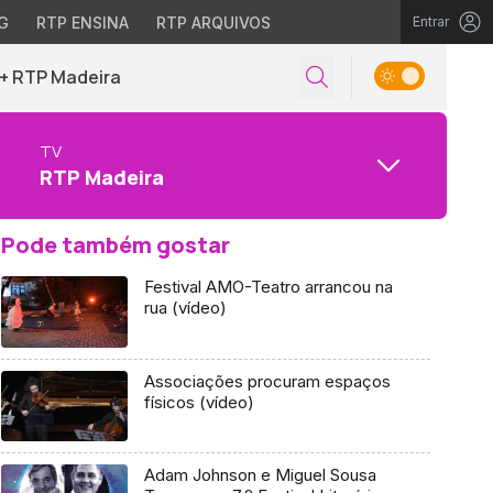
G
RTP ENSINA
RTP ARQUIVOS
Entrar
+ RTP Madeira
TV
RTP Madeira
Pode também gostar
Festival AMO-Teatro arrancou na
rua (vídeo)
Associações procuram espaços
físicos (vídeo)
Adam Johnson e Miguel Sousa