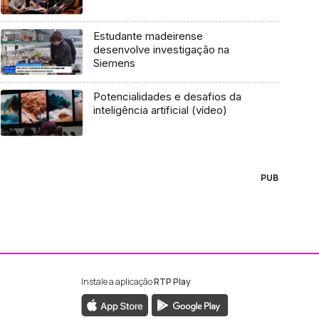
Estudante madeirense
desenvolve investigação na
Siemens
Potencialidades e desafios da
inteligência artificial (vídeo)
PUB
Instale a aplicação
RTP Play
ebook da RTP Madeira
nstagram da RTP Madeira