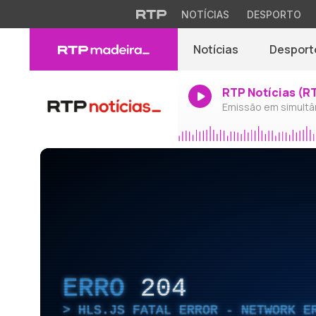
NOTÍCIAS
DESPORTO
Notícias
Desport
RTP Notícias (R
Emissão em simultâ
ERRO
204
HLS.JS FATAL ERROR - NETWORK E