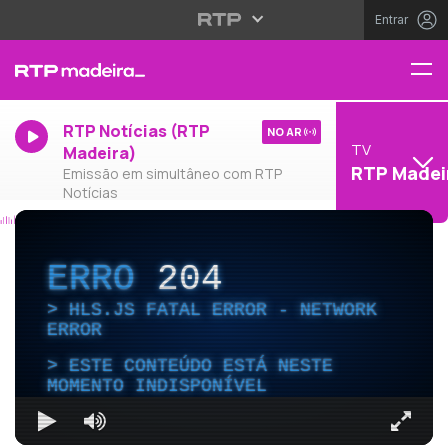
Entrar
RTP Notícias (RTP
NO AR
TV
Madeira)
RTP Madei
Emissão em simultâneo com RTP
Notícias
ERRO
204
HLS.JS FATAL ERROR - NETWORK
ERROR
ESTE CONTEÚDO ESTÁ NESTE
MOMENTO INDISPONÍVEL