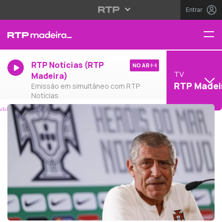
Entrar
RTP Notícias (RTP
NO AR
TV
Madeira)
RTP Madei
Emissão em simultâneo com RTP
Notícias